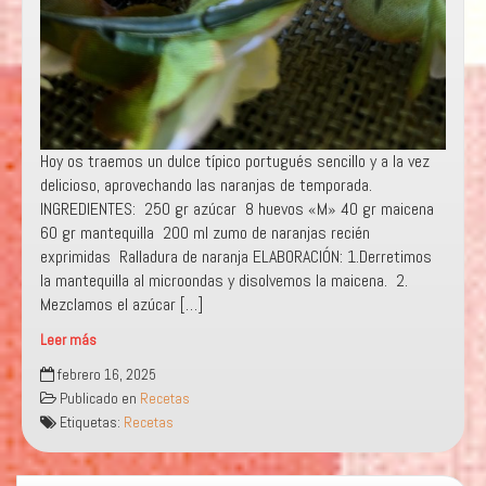
Hoy os traemos un dulce típico portugués sencillo y a la vez
delicioso, aprovechando las naranjas de temporada.
INGREDIENTES: 250 gr azúcar 8 huevos «M» 40 gr maicena
60 gr mantequilla 200 ml zumo de naranjas recién
exprimidas Ralladura de naranja ELABORACIÓN: 1.Derretimos
la mantequilla al microondas y disolvemos la maicena. 2.
Mezclamos el azúcar […]
Leer más
«TORTA
febrero 16, 2025
DE
Publicado en
Recetas
LARANJA
Etiquetas:
Recetas
PORTUGUESA»