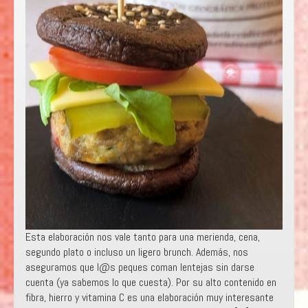
Esta elaboración nos vale tanto para una merienda, cena,
segundo plato o incluso un ligero brunch. Además, nos
aseguramos que l@s peques coman lentejas sin darse
cuenta (ya sabemos lo que cuesta). Por su alto contenido en
fibra, hierro y vitamina C es una elaboración muy interesante
para toda la familia. Con esta receta participamos […]