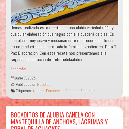
Hemos realizado esta receta con una alubia variedad riñón y
cualquier elaboración que hagas con ella quedará de diez. Es
una alubia muy suave y medianamente mantecosa por lo que
es un producto ideal para toda la familia. Ingredientes: Para 2
Pax Elaboración: Con esta receta nos presentamos a la
segunda elaboración de #elretodelaalubia
Leer más
CREMA
junio 7, 2025
DE
Publicado en
Recetas
ALUBIAS
Etiquetas:
Alubias
,
Escabeche
,
Recetas
,
Solomillo
EN
ESCABECHE
CON
SOLOMILLOS
BOCADITOS DE ALUBIA CANELA CON
A
MANTEQUILLA DE ANCHOAS, LÁGRIMAS Y
LA
CORAL DE AGUACATE
ANTIGUA