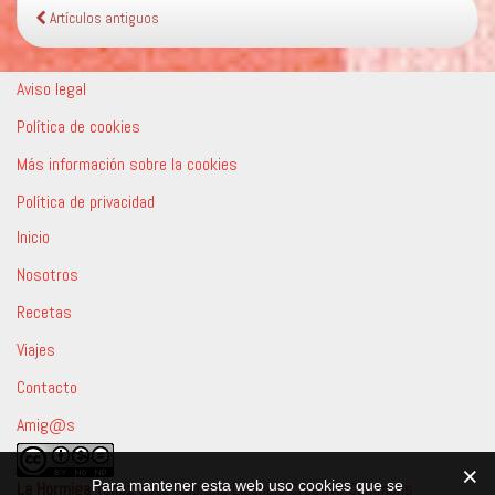
Artículos antiguos
Aviso legal
Política de cookies
Más información sobre la cookies
Política de privacidad
Inicio
Nosotros
Recetas
Viajes
Contacto
Amig@s
La Hormiga Tenaz
está bajo una
Licencia Creative Commons
Para mantener esta web uso cookies que se