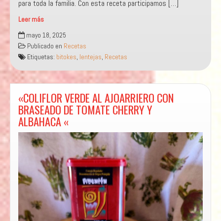
Leer más
“BITOQUES
mayo 18, 2025
DE
Publicado en
Recetas
TIERRA
Etiquetas:
bitokes
,
lentejas
,
Recetas
DE
CAMPOS
EN
PAN
«COLIFLOR VERDE AL AJOARRIERO CON
DE
BRASEADO DE TOMATE CHERRY Y
SHITAKE“
ALBAHACA «