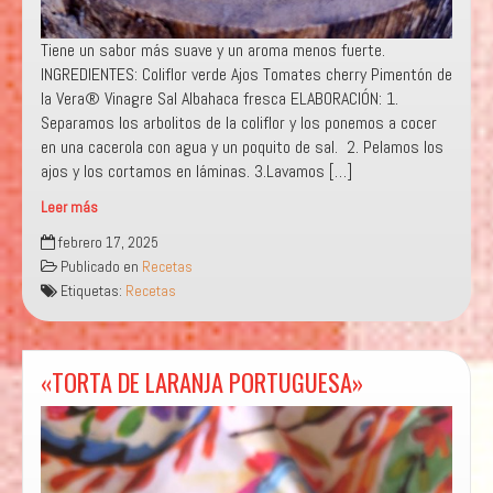
Tiene un sabor más suave y un aroma menos fuerte.
INGREDIENTES: Coliflor verde Ajos Tomates cherry Pimentón de
la Vera® Vinagre Sal Albahaca fresca ELABORACIÓN: 1.
Separamos los arbolitos de la coliflor y los ponemos a cocer
en una cacerola con agua y un poquito de sal. 2. Pelamos los
ajos y los cortamos en láminas. 3.Lavamos […]
Leer más
«COLIFLOR
febrero 17, 2025
VERDE AL
Publicado en
Recetas
AJOARRIERO
Etiquetas:
Recetas
CON
BRASEADO
DE TOMATE
CHERRY
«TORTA DE LARANJA PORTUGUESA»
Y
ALBAHACA «