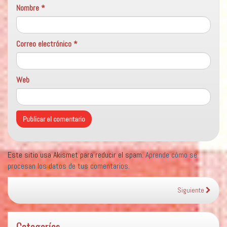
Nombre
*
Correo electrónico
*
Web
Este sitio usa Akismet para reducir el spam.
Aprende cómo se
procesan los datos de tus comentarios.
Siguiente
Categorías