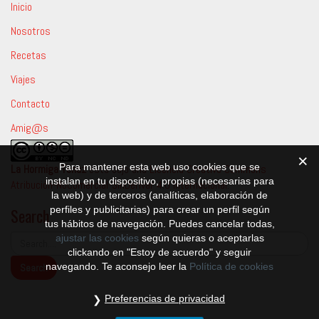
Inicio
Nosotros
Recetas
Viajes
Contacto
Amig@s
Para mantener esta web uso cookies que se
La Hormiga Tenaz
está bajo una
Licencia Creative Commons
instalan en tu dispositivo, propias (necesarias para
Atribución-NoComercial-SinDerivar 4.0 Internacional
.
la web) y de terceros (analíticas, elaboración de
Search
perfiles y publicitarias) para crear un perfil según
tus hábitos de navegación. Puedes cancelar todas,
ajustar las cookies
según quieras o aceptarlas
clickando en "Estoy de acuerdo" y seguir
navegando. Te aconsejo leer la
Política de cookies
Preferencias de privacidad