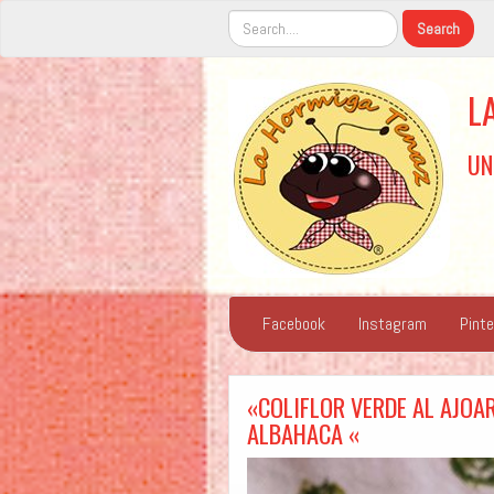
L
UN
Facebook
Instagram
Pint
«COLIFLOR VERDE AL AJOA
ALBAHACA «