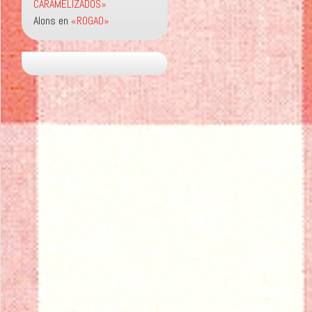
CARAMELIZADOS»
Alons
en
«ROGAO»