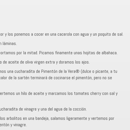
flor y los ponemos a cocer en una cacerola con agua y un poquito de sal.
n láminas.
cortamos por la mitad. Picamos finamente unas hojitas de albahaca.
 de aceite de oliva virgen extra y doramos los ajos.
os una cucharadita de Pimentón de la Vera® (dulce o picante, a tu
calor de la sartén terminará de cocinarse el pimentón, pero no se
 vertemos un hilo de aceite y marcamos los tomates cherry con sal y
haradita de vinagre y una del agua de la cocción.
s los arbolitos en una bandeja, salamos ligeramente y vertemos por
entón y vinagre.