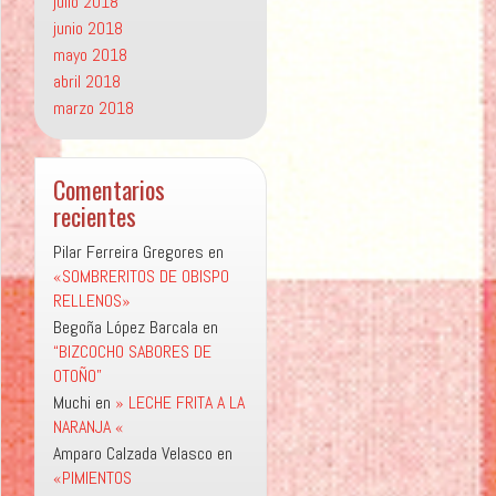
julio 2018
junio 2018
mayo 2018
abril 2018
marzo 2018
Comentarios
recientes
Pilar Ferreira Gregores
en
«SOMBRERITOS DE OBISPO
RELLENOS»
Begoña López Barcala
en
“BIZCOCHO SABORES DE
OTOÑO”
Muchi
en
» LECHE FRITA A LA
NARANJA «
Amparo Calzada Velasco
en
«PIMIENTOS