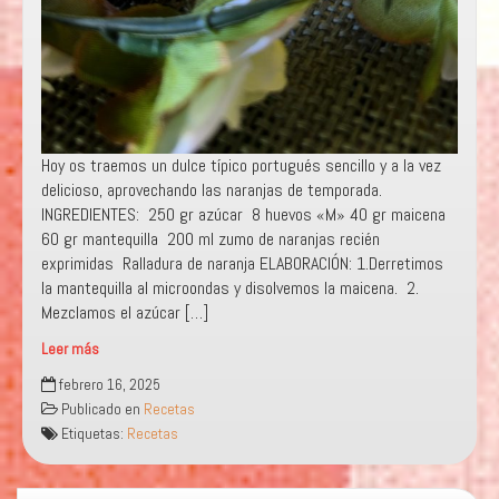
Hoy os traemos un dulce típico portugués sencillo y a la vez
delicioso, aprovechando las naranjas de temporada.
INGREDIENTES: 250 gr azúcar 8 huevos «M» 40 gr maicena
60 gr mantequilla 200 ml zumo de naranjas recién
exprimidas Ralladura de naranja ELABORACIÓN: 1.Derretimos
la mantequilla al microondas y disolvemos la maicena. 2.
Mezclamos el azúcar […]
Leer más
«TORTA
febrero 16, 2025
DE
Publicado en
Recetas
LARANJA
Etiquetas:
Recetas
PORTUGUESA»