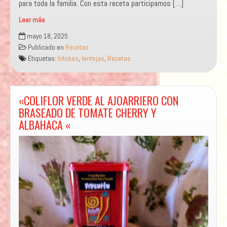
Leer más
“BITOQUES
mayo 18, 2025
DE
Publicado en
Recetas
TIERRA
Etiquetas:
bitokes
,
lentejas
,
Recetas
DE
CAMPOS
EN
PAN
«COLIFLOR VERDE AL AJOARRIERO CON
DE
BRASEADO DE TOMATE CHERRY Y
SHITAKE“
ALBAHACA «