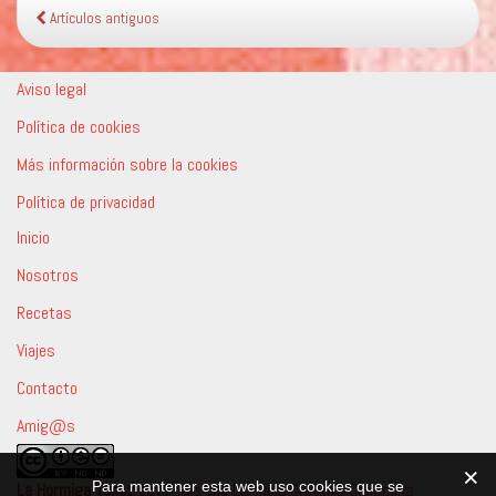
Artículos antiguos
Aviso legal
Política de cookies
Más información sobre la cookies
Política de privacidad
Inicio
Nosotros
Recetas
Viajes
Contacto
Amig@s
La Hormiga Tenaz
está bajo una
Licencia Creative Commons
Para mantener esta web uso cookies que se