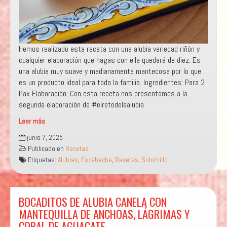
Hemos realizado esta receta con una alubia variedad riñón y
cualquier elaboración que hagas con ella quedará de diez. Es
una alubia muy suave y medianamente mantecosa por lo que
es un producto ideal para toda la familia. Ingredientes: Para 2
Pax Elaboración: Con esta receta nos presentamos a la
segunda elaboración de #elretodelaalubia
Leer más
CREMA
junio 7, 2025
DE
Publicado en
Recetas
ALUBIAS
Etiquetas:
Alubias
,
Escabeche
,
Recetas
,
Solomillo
EN
ESCABECHE
CON
SOLOMILLOS
BOCADITOS DE ALUBIA CANELA CON
A
MANTEQUILLA DE ANCHOAS, LÁGRIMAS Y
LA
CORAL DE AGUACATE
ANTIGUA