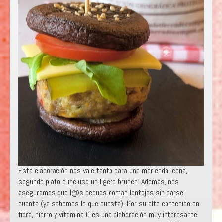
Esta elaboración nos vale tanto para una merienda, cena,
segundo plato o incluso un ligero brunch. Además, nos
aseguramos que l@s peques coman lentejas sin darse
cuenta (ya sabemos lo que cuesta). Por su alto contenido en
fibra, hierro y vitamina C es una elaboración muy interesante
para toda la familia. Con esta receta participamos […]