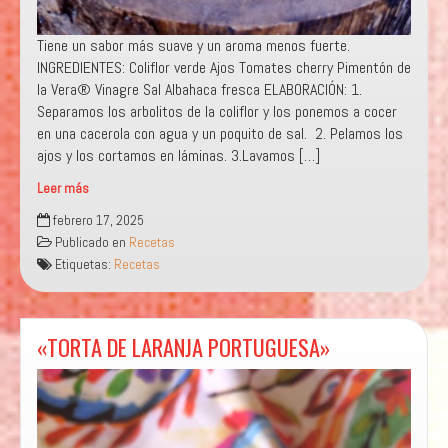
Tiene un sabor más suave y un aroma menos fuerte.
INGREDIENTES: Coliflor verde Ajos Tomates cherry Pimentón de
la Vera® Vinagre Sal Albahaca fresca ELABORACIÓN: 1.
Separamos los arbolitos de la coliflor y los ponemos a cocer
en una cacerola con agua y un poquito de sal. 2. Pelamos los
ajos y los cortamos en láminas. 3.Lavamos […]
Leer más
«COLIFLOR
febrero 17, 2025
VERDE AL
Publicado en
Recetas
AJOARRIERO
Etiquetas:
Recetas
CON
BRASEADO
DE TOMATE
CHERRY
«TORTA DE LARANJA PORTUGUESA»
Y
ALBAHACA «