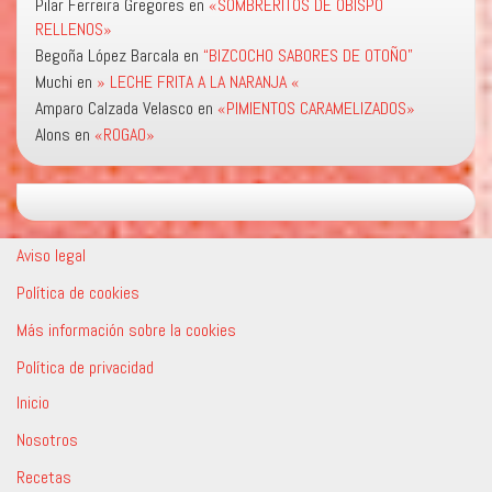
Pilar Ferreira Gregores
en
«SOMBRERITOS DE OBISPO
RELLENOS»
Begoña López Barcala
en
“BIZCOCHO SABORES DE OTOÑO”
Muchi
en
» LECHE FRITA A LA NARANJA «
Amparo Calzada Velasco
en
«PIMIENTOS CARAMELIZADOS»
Alons
en
«ROGAO»
Aviso legal
Política de cookies
Más información sobre la cookies
Política de privacidad
Inicio
Nosotros
Recetas