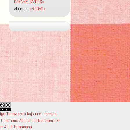
CARAMELIZADOS»
Alons
en
«ROGAO»
iga Tenaz
está bajo una
Licencia
e Commons Atribución-NoComercial-
ar 4.0 Internacional
.