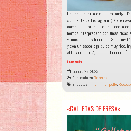
Hablando el otro día con mi amiga Te
su cuenta de Instagram @tere.nava
como hacía su madre una receta de po
hemos interpretado con unas ricas al
y unos limones limequat. Son muy fá
y con un sabor agridulce muy rico. In
Alitas de pollo Ajo Limón Limones […
Leer más
“ALITAS
febrero 26, 2023
AL
Publicado en
Recetas
LIMÓN”
Etiquetas:
limón
,
miel
,
pollo
,
Receta
«GALLETAS DE FRESA»