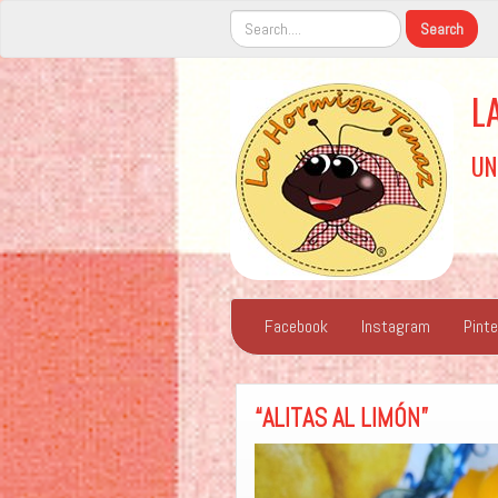
L
UN
Facebook
Instagram
Pint
“ALITAS AL LIMÓN”