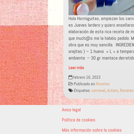
Hola Hormiguitas, empiezan los carn
es Jueves lardero y quiero enseñaros
elaboración de esta rica receta de mi
que much@s me la habéis pedido. M
obra que es muy sencilla. INGREDIE
orejitas ) – 1 huevo » L » a temper
ambiente. – 30 gr manteca derretid
Leer más
“OREJITAS
febrero 16, 2023
CARNAVALERAS”
Publicado en
Recetas
Etiquetas:
carnaval
,
dulces
,
Recetas
Aviso legal
Política de cookies
Más información sobre la cookies