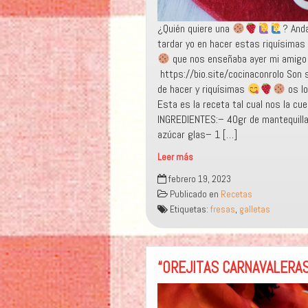
¿Quién quiere una
? Anda
tardar yo en hacer estas riquísimas
que nos enseñaba ayer mi amigo
https://bio.site/cocinaconrolo Son s
de hacer y riquísimas
os l
Esta es la receta tal cual nos la cue
INGREDIENTES:– 40gr de mantequill
azúcar glas– 1 […]
Leer más
«GALLETAS
febrero 19, 2023
DE
Publicado en
Recetas
FRESA»
Etiquetas:
fresas
,
galletas
“OREJITAS CARNAVALERA