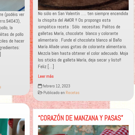
No sólo en San Valentín ….. ten siempre encendida
re (podéis ver
la chispita del AMOR !! Os propongo esta
rro.94043),
simpática receta : Sólo necesitas: Palitos de
llo, la
galletas María, chocolate blanco y colorante
itas de pollo
alimentario . Funde el chocolate blanco al Baño
ciles de hacer
María Añade unas gotas de colorante alimentario.
gredientes:
Mezcla bien hasta obtener el color adecuado. Moja
]
los sticks de galleta María, deja secar y listo!!
Feliz […]
Leer más
«CERILLAS
febrero 12, 2023
s
DE
Publicado en
Recetas
CHOCOLATE»
“CORAZÓN DE MANZANA Y PASAS”