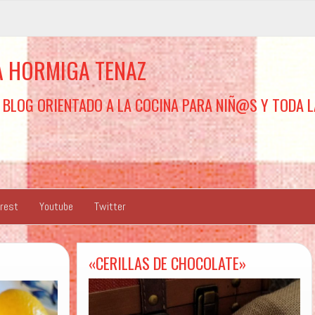
A HORMIGA TENAZ
 BLOG ORIENTADO A LA COCINA PARA NIÑ@S Y TODA L
erest
Youtube
Twitter
«CERILLAS DE CHOCOLATE»