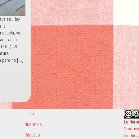
avales. Hoy
 la
 abuela, ya
anos a la
NTES: ( 25
atura
a pero no […]
Inicio
La Horm
Nosotros
Creativ
Recetas
SinDeriv