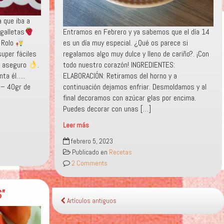
 que iba a
 galletas
Entramos en Febrero y ya sabemos que el día 14
 Rolo
es un día muy especial. ¿Qué os parece si
uper fáciles
regalamos algo muy dulce y lleno de cariño?. ¡Con
o aseguro
.
todo nuestro corazón! INGREDIENTES:
nta él…..
ELABORACIÓN: Retiramos del horno y a
a– 40gr de
continuación dejamos enfriar. Desmoldamos y al
final decoramos con azúcar glas por encima.
Puedes decorar con unas […]
Leer más
“CORAZÓN
febrero 5, 2023
DE
Publicado en
Recetas
MANZANA
2 Comments
Y
PASAS”
S”
Artículos antiguos