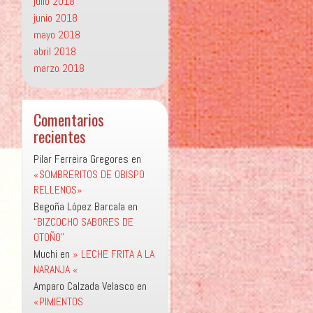
julio 2018
junio 2018
mayo 2018
abril 2018
marzo 2018
Comentarios
recientes
Pilar Ferreira Gregores
en
«SOMBRERITOS DE OBISPO
RELLENOS»
Begoña López Barcala
en
“BIZCOCHO SABORES DE
OTOÑO”
Muchi
en
» LECHE FRITA A LA
NARANJA «
Amparo Calzada Velasco
en
«PIMIENTOS