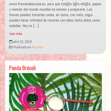
www.fresasdeeuropa.eu. para que tod@s l@s niñ@s, papás
y mamás del mundo mundial se animen a prepararlo. Las
fresas puedes tomarlas solas, en zumo, con nata, yogur…
puedes hacer infinidad de recetas con ellas tanto dulce como
saladas. Hoy os […]
Leer más
DRAGONES
abril 22, 2018
DE
Publicado en
Recetas
FRESAS
Y
ESPINACAS
Panda Brócoli