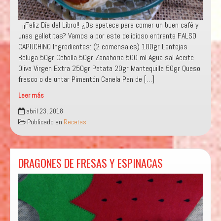
¡¡Feliz Día del Libro!! ¿Os apetece para comer un buen café y
unas galletitas? Vamos a por este delicioso entrante FALSO
CAPUCHINO Ingredientes: (2 comensales) 100gr Lentejas
Beluga 50gr Cebolla 50gr Zanahoria 500 ml Agua sal Aceite
Oliva Virgen Extra 250gr Patata 20gr Mantequilla 50gr Queso
fresco o de untar Pimentón Canela Pan de […]
Leer más
Falso
abril 23, 2018
Capuchino
Publicado en
Recetas
DRAGONES DE FRESAS Y ESPINACAS