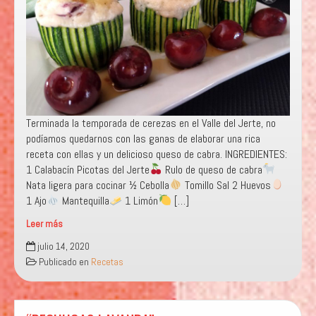
Terminada la temporada de cerezas en el Valle del Jerte, no
podíamos quedarnos con las ganas de elaborar una rica
receta con ellas y un delicioso queso de cabra. INGREDIENTES:
1 Calabacín Picotas del Jerte
Rulo de queso de cabra
Nata ligera para cocinar ½ Cebolla
Tomillo Sal 2 Huevos
1 Ajo
Mantequilla
1 Limón
[…]
Leer más
«VASITOS
julio 14, 2020
DE
Publicado en
Recetas
CALABACÍN
CON
QUESO
DE