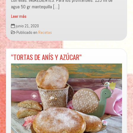
con ellas. INGREDIENTES: Para los profiteroles: 125 ml de
agua 50 gr mantequilla […]
Leer más
“PROFITEROLES
junio 21, 2020
DEL
Publicado en
Recetas
JERTE”
“TORTAS DE ANÍS Y AZÚCAR”