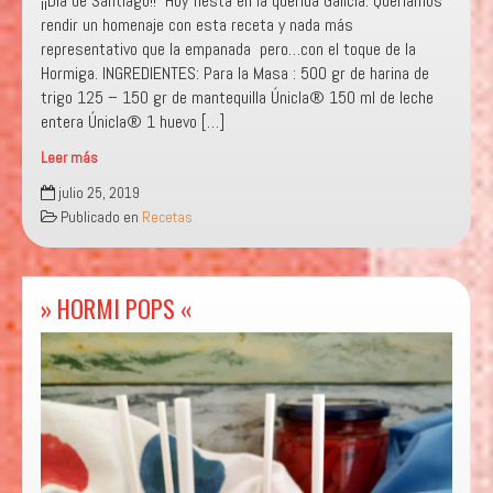
¡¡Día de Santiago!! Hoy fiesta en la querida Galicia. Queríamos
rendir un homenaje con esta receta y nada más
representativo que la empanada pero…con el toque de la
Hormiga. INGREDIENTES: Para la Masa : 500 gr de harina de
trigo 125 – 150 gr de mantequilla Únicla® 150 ml de leche
entera Únicla® 1 huevo […]
Leer más
»
julio 25, 2019
LA
Publicado en
Recetas
FAMILIA
PEREGRÍN
«
» HORMI POPS «