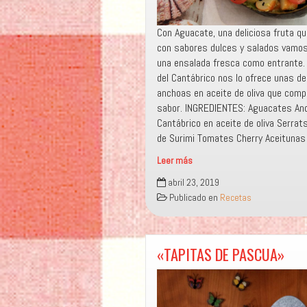
Con Aguacate, una deliciosa fruta q
con sabores dulces y salados vamos
una ensalada fresca como entrante.
del Cantábrico nos lo ofrece unas de
anchoas en aceite de oliva que comp
sabor. INGREDIENTES: Aguacates An
Cantábrico en aceite de oliva Serra
de Surimi Tomates Cherry Aceitunas
Leer más
«ENSALADA
abril 23, 2019
VERDE
Publicado en
Recetas
DEL
CANTÁBRICO»
«TAPITAS DE PASCUA»