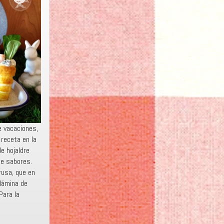
 vacaciones,
receta en la
e hojaldre
de sabores.
rusa, que en
lámina de
Para la