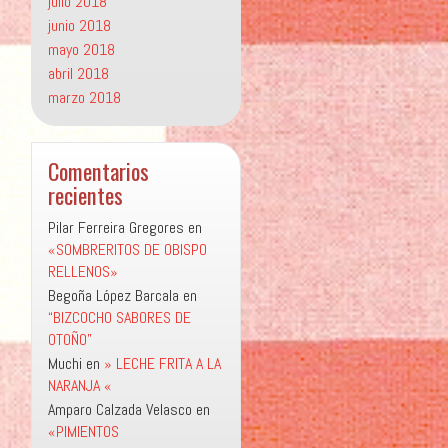
julio 2018
junio 2018
mayo 2018
abril 2018
marzo 2018
Comentarios
recientes
Pilar Ferreira Gregores
en
«SOMBRERITOS DE OBISPO
RELLENOS»
Begoña López Barcala
en
“BIZCOCHO SABORES DE
OTOÑO”
Muchi
en
» LECHE FRITA A LA
NARANJA «
Amparo Calzada Velasco
en
«PIMIENTOS