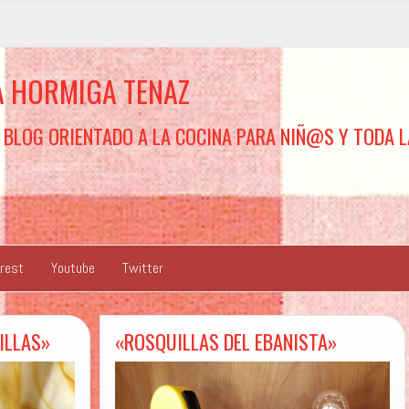
A HORMIGA TENAZ
 BLOG ORIENTADO A LA COCINA PARA NIÑ@S Y TODA L
erest
Youtube
Twitter
ILLAS»
«ROSQUILLAS DEL EBANISTA»