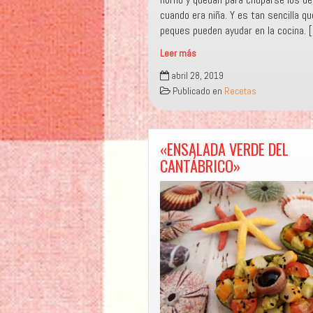
cuando era niña. Y es tan sencilla q
peques pueden ayudar en la cocina. 
Leer más
«MARGARITA
abril 28, 2019
DE
Publicado en
Recetas
EMPANADILLAS»
«ENSALADA VERDE DEL
CANTÁBRICO»