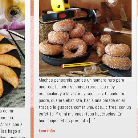
Muchos pensaréis que es un nombre raro para
una receta, pero son unas rosquillas muy
especiales y a la vez muy sencillas. Cuando mi
padre, que era ebanista, hacía una parada en el
trabajo le gustaba comer una, dos…o tres, con un
s de mi
cafetito. Y a mí me encantaba hacérselas. En
pensaba:
homenaje a Él os presento […]
 Ahora, con el
 las hago al
Leer más
«ROSQUILLAS
dos, igual que