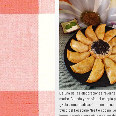
Es una de las elaboraciones favorita
madre. Cuando yo volvía del colegio 
¿Habrá empanadillas?…si, no..si, no..
truco del Recetario Nestlé cocina, yo
horno y quedan para chuparse los de