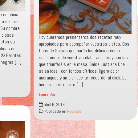
ue combina
 a elaborar
 Su nombre
liciosas
Hoy queremos presentaros dos recetas muy
letan su
apropiadas para acompañar vuestros platos. Dos
choas del
tipos de Salsas que harán las delicias como
ts® Barritas
suplemento de vuestras elaboraciones y con las
 negras […]
que triunfaréis en la mesa. Salsa Lustiana Una
salsa ideal con fondos cítricos, ligero color
anaranjado y un olor que te recuerda al alioli. La
hemos puesto este […]
Leer más
«SALSA»
abril 6, 2019
Publicado en
Recetas