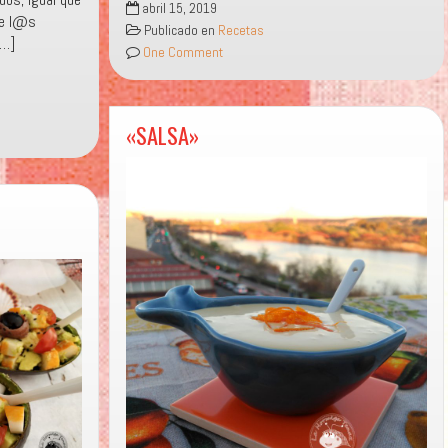
abril 15, 2019
DEL
ue l@s
Publicado en
Recetas
EBANISTA»
[…]
One Comment
«SALSA»