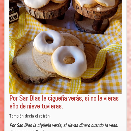
Por San Blas la cigüeña verás, si no la vieras
año de nieve tuvieras.
También decía el refrán:
Por San Blas la cigüeña verás, si llevas dinero cuando la veas,