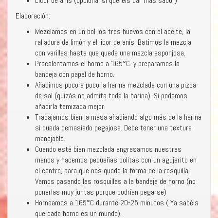
Licor de anís (opcional si queréis dar más sabor)
Elaboración:
Mezclamos en un bol los tres huevos con el aceite, la
ralladura de limón y el licor de anís. Batimos la mezcla
con varillas hasta que quede una mezcla esponjosa.
Precalentamos el horno a 165°C. y preparamos la
bandeja con papel de horno.
Añadimos poco a poco la harina mezclada con una pizca
de sal (quizás no admita toda la harina). Si podemos
añadirla tamizada mejor.
Trabajamos bien la masa añadiendo algo más de la harina
si queda demasiado pegajosa. Debe tener una textura
manejable.
Cuando esté bien mezclada engrasamos nuestras
manos y hacemos pequeñas bolitas con un agujerito en
el centro, para que nos quede la forma de la rosquilla.
Vamos pasando las rosquillas a la bandeja de horno (no
ponerlas muy juntas porque podrían pegarse)
Horneamos a 165°C durante 20-25 minutos ( Ya sabéis
que cada horno es un mundo).