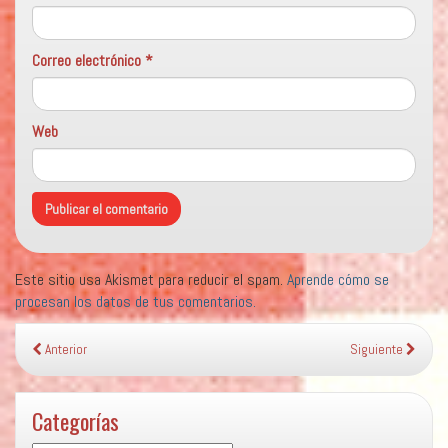
Correo electrónico
*
Web
Este sitio usa Akismet para reducir el spam.
Aprende cómo se
procesan los datos de tus comentarios.
Anterior
Siguiente
Categorías