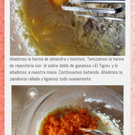
Añadimos la harina de almendra y batimos. Tamizamos la harina
de repostería con el sobre doble de gaseosa «El Tigre» y lo
añadimos a nuestra masa. Continuamos batiendo. Añadimos la
zanahoria rallada y ligamos todo suavemente.