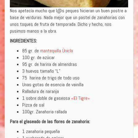
Nos apetecía mucho que l@s peques hicieran un buen postre a
base de verduras. Nada mejor que un pastel de zanahorias con
unos toques de fruta de temporada. Dicho y hecho, nos
pusimos manos a la obra.
INGREDIENTES:
85 gr. de
mantequilla Únicla
100 gr. de azúcar
95 gr. de harina de almendras
3 huevos tamaño “L”
75 harina de trigo de todo uso
Unas gotas de esencia de vainilla
Ralladura de naranja
1 sobre doble de gaseosa
«El Tigre»
Pizca de sal
100gr. Zanahoria rallada
Para el glaseado de las flores de zanahoria:
1 zanahoria pequeña