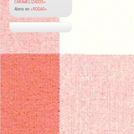
CARAMELIZADOS»
Alons
en
«ROGAO»