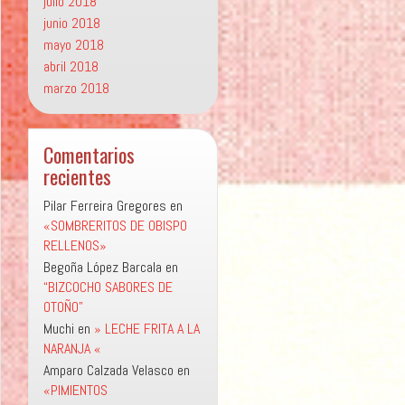
julio 2018
junio 2018
mayo 2018
abril 2018
marzo 2018
Comentarios
recientes
Pilar Ferreira Gregores
en
«SOMBRERITOS DE OBISPO
RELLENOS»
Begoña López Barcala
en
“BIZCOCHO SABORES DE
OTOÑO”
Muchi
en
» LECHE FRITA A LA
NARANJA «
Amparo Calzada Velasco
en
«PIMIENTOS