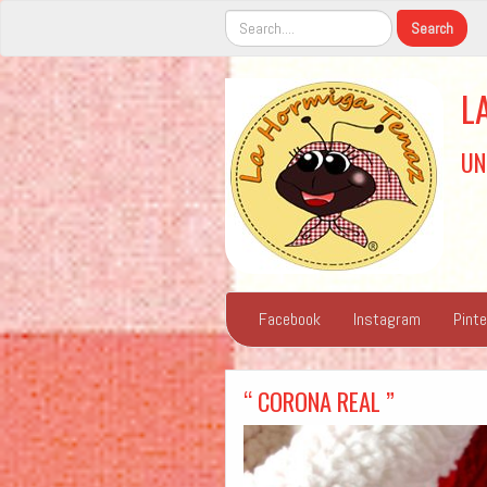
L
UN
Facebook
Instagram
Pint
“ CORONA REAL ”