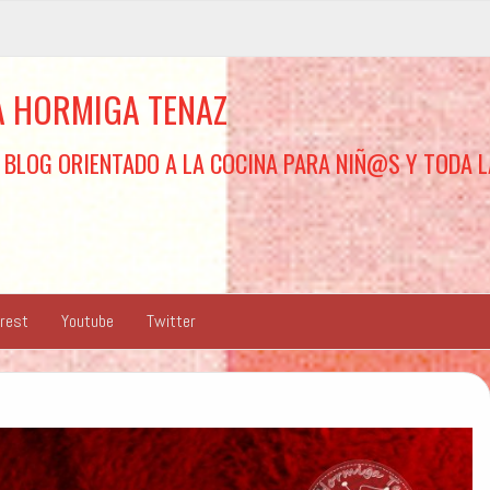
A HORMIGA TENAZ
 BLOG ORIENTADO A LA COCINA PARA NIÑ@S Y TODA L
erest
Youtube
Twitter