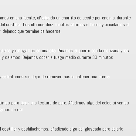
eamos en una fuente, añadiendo un chorrito de aceite por encima, durante
el costillar. Los últimos diez minutos abrimos el horno y pincelamos el
or, dejando que termine de hacerse.
juliana y rehogamos en una olla. Picamos el puerro con la manzana y los
ua y salamos. Dejamos cocer a fuego medio durante 30 minutos
 y calentamos sin dejar de remover, hasta obtener una crema
atimos para dejar una textura de puré. Añadimos algo del caldo si vemos
gimos de sal.
 costillar y deshilachamos, añadiendo algo del glaseado para dejarla