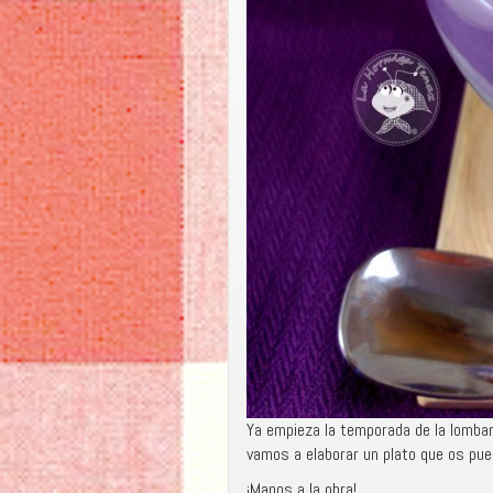
Ya empieza la temporada de la lombar
vamos a elaborar un plato que os pue
¡Manos a la obra!