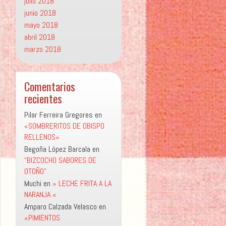
julio 2018
junio 2018
mayo 2018
abril 2018
marzo 2018
Comentarios
recientes
Pilar Ferreira Gregores
en
«SOMBRERITOS DE OBISPO
RELLENOS»
Begoña López Barcala
en
“BIZCOCHO SABORES DE
OTOÑO”
Muchi
en
» LECHE FRITA A LA
NARANJA «
Amparo Calzada Velasco
en
«PIMIENTOS