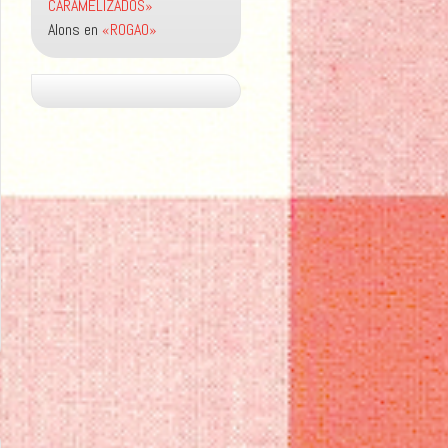
CARAMELIZADOS»
Alons
en
«ROGAO»