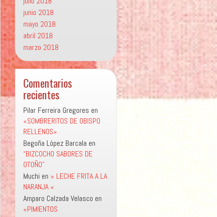
julio 2018
junio 2018
mayo 2018
abril 2018
marzo 2018
Comentarios
recientes
Pilar Ferreira Gregores
en
«SOMBRERITOS DE OBISPO
RELLENOS»
Begoña López Barcala
en
“BIZCOCHO SABORES DE
OTOÑO”
Muchi
en
» LECHE FRITA A LA
NARANJA «
Amparo Calzada Velasco
en
«PIMIENTOS