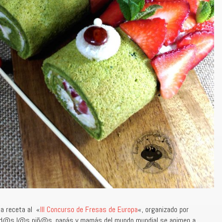
ta receta al «
III Concurso de Fresas de Europa
«, organizado por
od@s l@s niñ@s, papás y mamás del mundo mundial se animen a