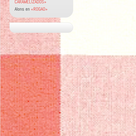
CARAMELIZADOS»
Alons
en
«ROGAO»