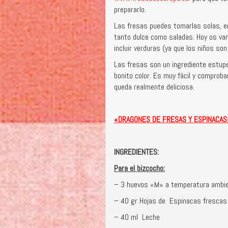
prepararlo.
Las fresas puedes tomarlas solas, e
tanto dulce como saladas. Hoy os va
incluir verduras (ya que los niños so
Las fresas son un ingrediente estupe
bonito color. Es muy fácil y comprob
queda realmente deliciosa.
«DRAGONES DE FRESAS Y ESPINACAS
INGREDIENTES:
Para el bizcocho:
– 3 huevos «M» a temperatura ambi
– 40 gr Hojas de Espinacas frescas (
– 40 ml Leche