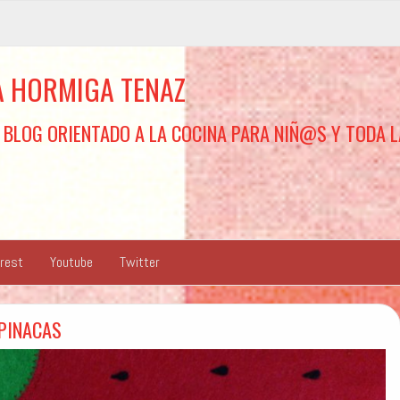
A HORMIGA TENAZ
 BLOG ORIENTADO A LA COCINA PARA NIÑ@S Y TODA L
erest
Youtube
Twitter
SPINACAS