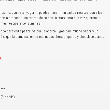
n zumo, con nata, yogur… puedes hacer infinidad de recetas con ellas
mos a proponer una receta dulce con fresas, pero a la vez queremos
n más reacios a consumirlas).
ndo para este pastel ya que le aporta jugosidad, mucho sabor y un
aréis que la combinación de espinacas, fresas, queso y chocolate blanco
»
ente
Sin tallo)