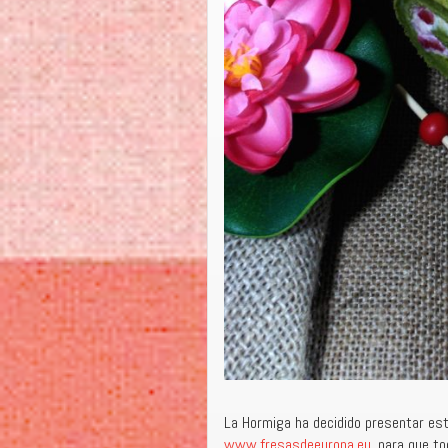
La Hormiga ha decidido presentar es
www.fresasdeeuropa.eu.
para que t