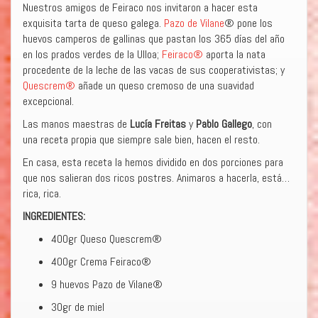
Nuestros amigos de Feiraco nos invitaron a hacer esta
exquisita tarta de queso galega.
Pazo de Vilane
® pone los
huevos camperos de gallinas que pastan los 365 días del año
en los prados verdes de la Ulloa;
Feiraco®
aporta la nata
procedente de la leche de las vacas de sus cooperativistas; y
Quescrem®
añade un queso cremoso de una suavidad
excepcional.
Las manos maestras de
Lucía Freitas
y
Pablo Gallego
, con
una receta propia que siempre sale bien, hacen el resto.
En casa, esta receta la hemos dividido en dos porciones para
que nos salieran dos ricos postres. Animaros a hacerla, está…
rica, rica.
INGREDIENTES:
400gr Queso Quescrem®
400gr Crema Feiraco®
9 huevos Pazo de Vilane®
30gr de miel