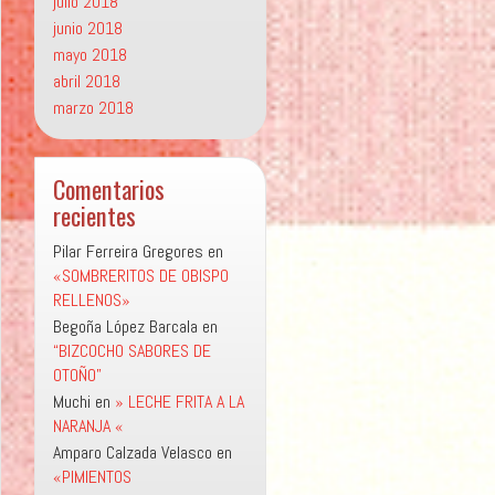
julio 2018
junio 2018
mayo 2018
abril 2018
marzo 2018
Comentarios
recientes
Pilar Ferreira Gregores
en
«SOMBRERITOS DE OBISPO
RELLENOS»
Begoña López Barcala
en
“BIZCOCHO SABORES DE
OTOÑO”
Muchi
en
» LECHE FRITA A LA
NARANJA «
Amparo Calzada Velasco
en
«PIMIENTOS