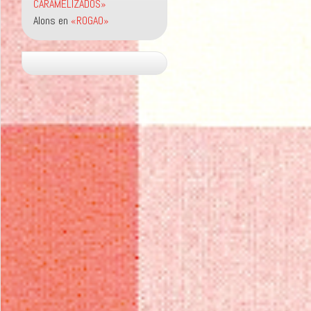
CARAMELIZADOS»
Alons
en
«ROGAO»