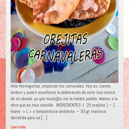
Hola Hormiguitas, empiezan los carnavales. Hoy es Jueves
lardero y quiero enseñaros la elaboración de esta rica receta
de mi abuela, ya que much@s me la habéis pedido. Manos a la
obra que es muy sencilla. INGREDIENTES: ( 25 orejitas ) – 1
huevo » L » a temperatura ambiente. – 30 gr manteca
derretida pero no […]
Leer más