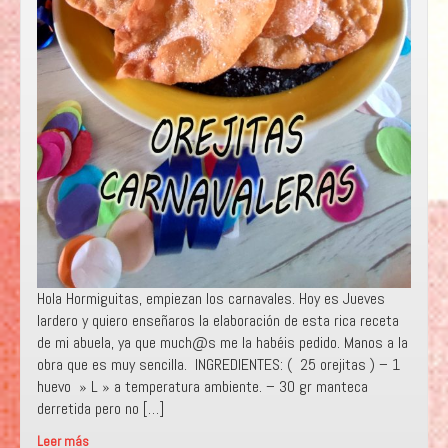
Hola Hormiguitas, empiezan los carnavales. Hoy es Jueves
lardero y quiero enseñaros la elaboración de esta rica receta
de mi abuela, ya que much@s me la habéis pedido. Manos a la
obra que es muy sencilla. INGREDIENTES: ( 25 orejitas ) – 1
huevo » L » a temperatura ambiente. – 30 gr manteca
derretida pero no […]
Leer más