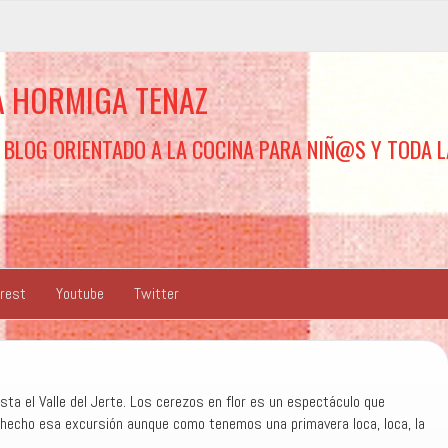
A HORMIGA TENAZ
 BLOG ORIENTADO A LA COCINA PARA NIÑ@S Y TODA L
erest
Youtube
Twitter
asta el Valle del Jerte. Los cerezos en flor es un espectáculo que
 hecho esa excursión aunque como tenemos una primavera loca, loca, la