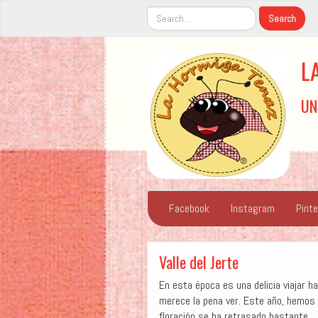
L
UN
Facebook
Instagram
Pint
Valle del Jerte
En esta época es una delicia viajar h
merece la pena ver. Este año, hemos
floración se ha retrasado bastante.