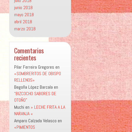
julio 2018
junio 2018
mayo 2018
abril 2018
marzo 2018
Comentarios
recientes
Pilar Ferreira Gregores
en
«SOMBRERITOS DE OBISPO
RELLENOS»
Begoña López Barcala
en
“BIZCOCHO SABORES DE
OTOÑO”
Muchi
en
» LECHE FRITA A LA
NARANJA «
Amparo Calzada Velasco
en
«PIMIENTOS