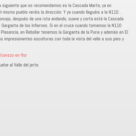
a siguiente que os recomendamos es la Cascada Marta, ya en
 el mismo pueblo veréis la dirección. Y ya cuando lleguéis a la N110…
oncejo, después de una ruta andando, suave y corta está la Cascada
a Garganta de los Infiernos. Si en el cruce cuando tomamos la N110
 Plasencia, en Rebollar tenemos la Garganta de la Puria y además en El
s impresionantes esculturas con toda la vista del valle a sus pies y
/cerezo-en-flor
lve al Valle del jerte
.