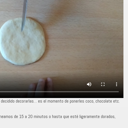
 decidido decorarlas… es el momento de ponerles coco, chocolate etc.
rneamos de 15 a 20 minutos o hasta que esté ligeramente dorados,