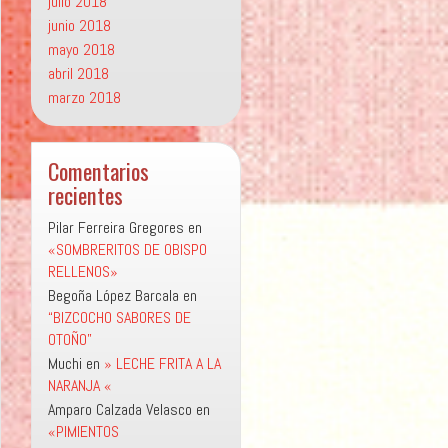
julio 2018
junio 2018
mayo 2018
abril 2018
marzo 2018
Comentarios
recientes
Pilar Ferreira Gregores
en
«SOMBRERITOS DE OBISPO
RELLENOS»
Begoña López Barcala
en
“BIZCOCHO SABORES DE
OTOÑO”
Muchi
en
» LECHE FRITA A LA
NARANJA «
Amparo Calzada Velasco
en
«PIMIENTOS