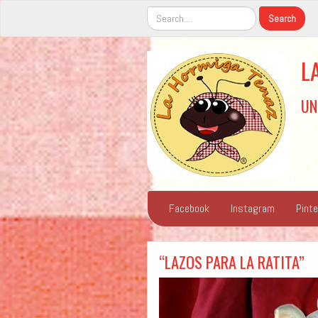
L
UN
Facebook
Instagram
Pint
“LAZOS PARA LA RATITA”