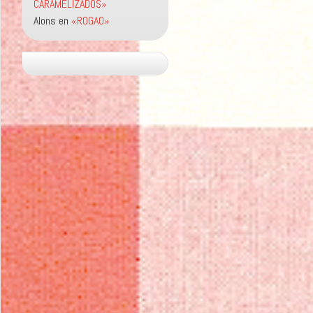
CARAMELIZADOS»
Alons
en
«ROGAO»