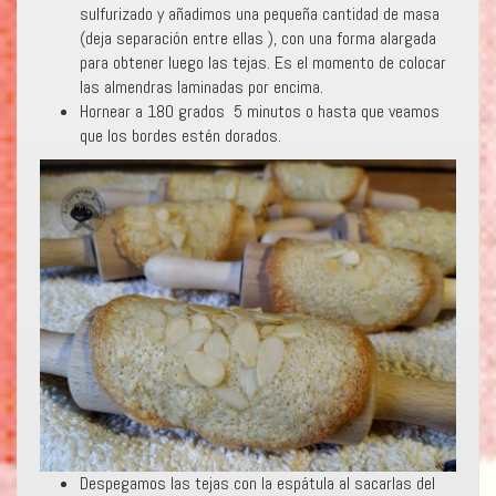
sulfurizado y añadimos una pequeña cantidad de masa
(deja separación entre ellas ), con una forma alargada
para obtener luego las tejas. Es el momento de colocar
las almendras laminadas por encima.
Hornear a 180 grados 5 minutos o hasta que veamos
que los bordes estén dorados.
Despegamos las tejas con la espátula al sacarlas del